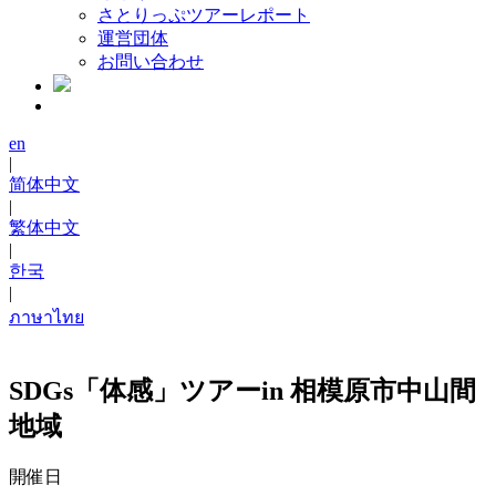
さとりっぷツアーレポート
運営団体
お問い合わせ
en
|
简体中文
|
繁体中文
|
한국
|
ภาษาไทย
SDGs「体感」ツアーin 相模原市中山間
地域
開催日