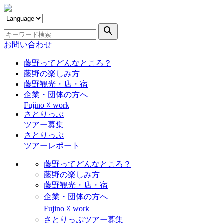
search
お問い合わせ
藤野ってどんなところ？
藤野の楽しみ方
藤野観光・店・宿
企業・団体の方へ
Fujino ☓ work
さとりっぷ
ツアー募集
さとりっぷ
ツアーレポート
藤野ってどんなところ？
藤野の楽しみ方
藤野観光・店・宿
企業・団体の方へ
Fujino ☓ work
さとりっぷツアー募集