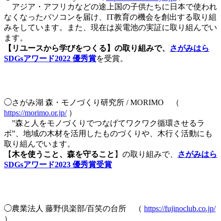
アジア・アフリカなどの途上国の子供たちに日本で使われ
なくなったパソコンを届け、IT教育の機会を創出する取り組
みをしています。また、現在は炭電池の実証に取り組んでい
ます。
【リユースから学びをつくる】の取り組みで、
さがみはら
SDGsアワード2022 優秀賞
を受賞。
◯さがみ湖 森・モノづくり研究所 / MORIMO （
https://morimo.or.jp/
）
”森と人をモノづくりでつなげてワクワク循環させるラ
ボ”、地域の木材を活用したものづくりや、木行く活動にも
取り組んでいます。
【
木を使うこと、森を守ること
】の取り組みで、
さがみはら
SDGsアワード2023 優秀賞受賞
◯農業法人 藤野倶楽部/百笑の台所 （
https://fujinoclub.co.jp/
）