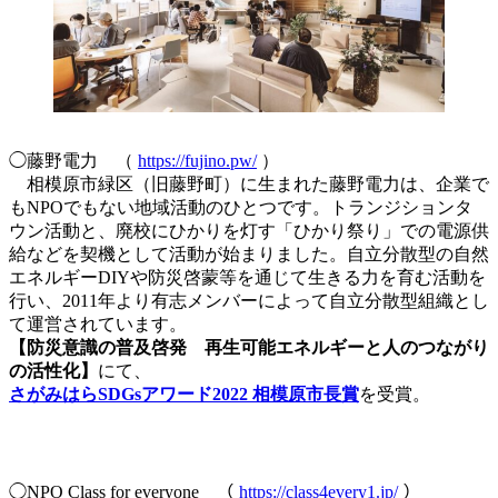
◯藤野電力 （
https://fujino.pw/
）
相模原市緑区（旧藤野町）に生まれた藤野電力は、企業で
もNPOでもない地域活動のひとつです。トランジションタ
ウン活動と、廃校にひかりを灯す「ひかり祭り」での電源供
給などを契機として活動が始まりました。自立分散型の自然
エネルギーDIYや防災啓蒙等を通じて生きる力を育む活動を
行い、2011年より有志メンバーによって自立分散型組織とし
て運営されています。
【防災意識の普及啓発 再生可能エネルギーと人のつながり
の活性化】
にて、
さがみはらSDGsアワード2022 相模原市長賞
を受賞。
◯NPO Class for everyone （
https://class4every1.jp/
）