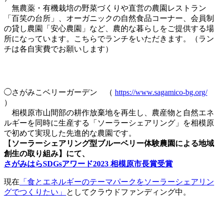
無農薬・有機栽培の野菜づくりや直営の農園レストラン
「百笑の台所」、オーガニックの自然食品コーナー、会員制
の貸し農園「安心農園」など、農的な暮らしをご提供する場
所になっています。こちらでランチをいただきます。（ラン
チは各自実費でお願いします）
◯さがみこベリーガーデン （
https://www.sagamico-bg.org/
）
相模原市山間部の耕作放棄地を再生し、農産物と自然エネ
ルギーを同時に生産する「ソーラーシェアリング」を相模原
で初めて実現した先進的な農園です。
【
ソーラーシェアリング型ブルーベリー体験農園による地域
創生の取り組み】にて、
さがみはらSDGsアワード2023 相模原市長賞受賞
現在
「食とエネルギーのテーマパークをソーラーシェアリン
グでつくりたい」
としてクラウドファンディング中。