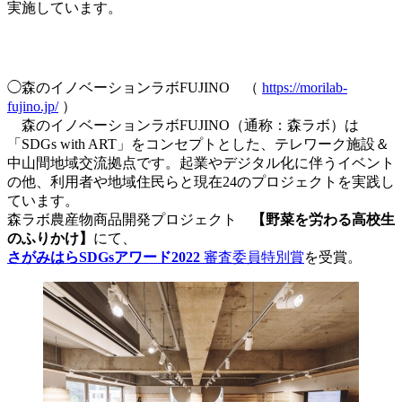
実施しています。
◯森のイノベーションラボFUJINO （
https://morilab-
fujino.jp/
）
森のイノベーションラボFUJINO（通称：森ラボ）は
「SDGs with ART」をコンセプトとした、テレワーク施設＆
中山間地域交流拠点です。起業やデジタル化に伴うイベント
の他、利用者や地域住民らと現在24のプロジェクトを実践し
ています。
森ラボ農産物商品開発プロジェクト
【野菜を労わる高校生
のふりかけ】
にて、
さがみはらSDGsアワード2022
審査委員特別賞
を受賞。