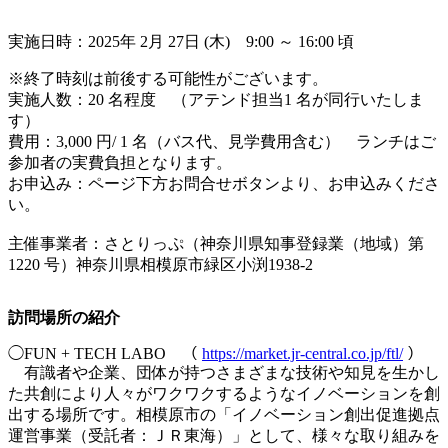
実施日時：2025年 2月 27日 (木) 9:00 ～ 16:00 頃
※終了時刻は前後する可能性がございます。
実施人数：20 名程度 （アテンド担当1 名が同行いたしま
す）
費用：3,000 円/ 1 名（バス代、見学費用含む） ランチはご
参加者の実費負担となります。
お申込み：ページ下方お問合せボタンより、お申込みくださ
い。
主催事業者：さとりっぷ（神奈川県知事登録業（地域）第
1220 号）神奈川県相模原市緑区小渕1938-2
訪問場所の紹介
◯FUN + TECH LABO （
https://market.jr-central.co.jp/ftl/
）
有識者や企業、団体が持つさまざまな技術や知見を生かし
た共創により人々がワクワクするようなイノベーションを創
出する場所です。相模原市の「イノベーション創出促進拠点
運営事業（受託者：ＪＲ東海）」として、様々な取り組みを