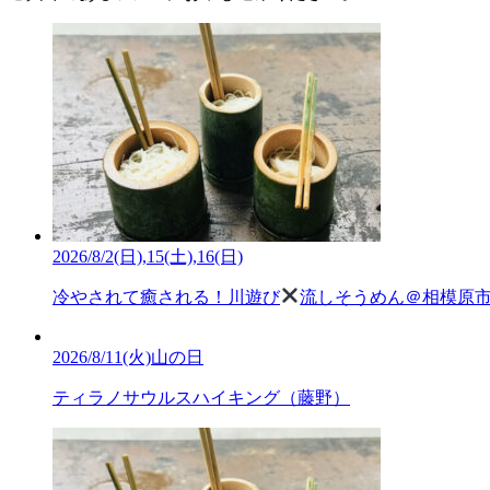
2026/8/2(日),15(土),16(日)
冷やされて癒される！川遊び
流しそうめん＠相模原
2026/8/11(火)山の日
ティラノサウルスハイキング（藤野）