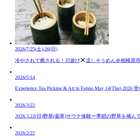
2026/7/25(土),26(日)
冷やされて癒される！川遊び
流しそうめん＠相模原
2026/5/14
Experience Tea Picking & Art in Fujino May 14(Thu),202
2026/3/22
2026.3.22(日)野草(薬草)サウナ体験ー季節の野草
2026/2/22