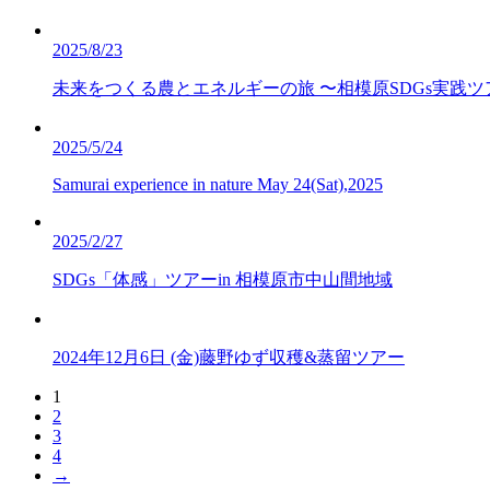
2025/8/23
未来をつくる農とエネルギーの旅 〜相模原SDGs実践ツア
2025/5/24
Samurai experience in nature May 24(Sat),2025
2025/2/27
SDGs「体感」ツアーin 相模原市中山間地域
2024年12月6日 (金)藤野ゆず収穫&蒸留ツアー
1
2
3
4
→