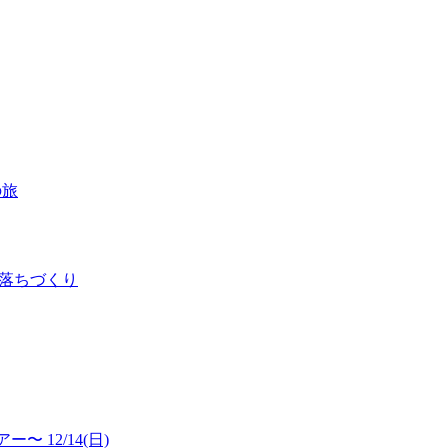
の旅
雨落ちづくり
 12/14(日)