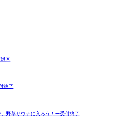
市緑区
6 受付終了
を摘んで、野草サウナに入ろう！ー受付終了