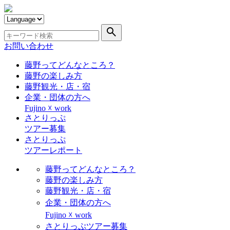
search
お問い合わせ
藤野ってどんなところ？
藤野の楽しみ方
藤野観光・店・宿
企業・団体の方へ
Fujino ☓ work
さとりっぷ
ツアー募集
さとりっぷ
ツアーレポート
藤野ってどんなところ？
藤野の楽しみ方
藤野観光・店・宿
企業・団体の方へ
Fujino ☓ work
さとりっぷツアー募集