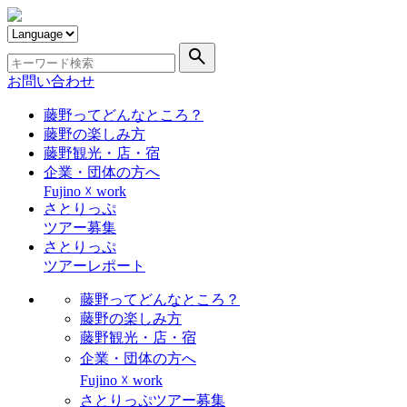
search
お問い合わせ
藤野ってどんなところ？
藤野の楽しみ方
藤野観光・店・宿
企業・団体の方へ
Fujino ☓ work
さとりっぷ
ツアー募集
さとりっぷ
ツアーレポート
藤野ってどんなところ？
藤野の楽しみ方
藤野観光・店・宿
企業・団体の方へ
Fujino ☓ work
さとりっぷツアー募集