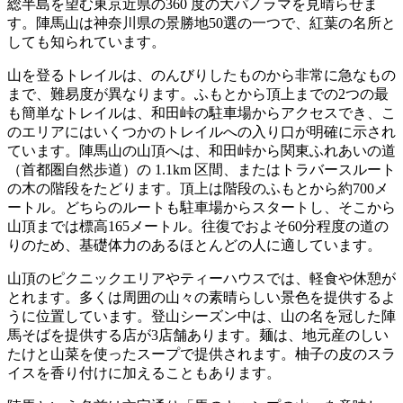
総半島を望む東京近県の360 度の大パノラマを見晴らせま
す。陣馬山は神奈川県の景勝地50選の一つで、紅葉の名所と
しても知られています。
山を登るトレイルは、のんびりしたものから非常に急なもの
まで、難易度が異なります。ふもとから頂上までの2つの最
も簡単なトレイルは、和田峠の駐車場からアクセスでき、こ
のエリアにはいくつかのトレイルへの入り口が明確に示され
ています。陣馬山の山頂へは、和田峠から関東ふれあいの道
（首都圏自然歩道）の 1.1km 区間、またはトラバースルート
の木の階段をたどります。頂上は階段のふもとから約700メ
ートル。どちらのルートも駐車場からスタートし、そこから
山頂までは標高165メートル。往復でおよそ60分程度の道の
りのため、基礎体力のあるほとんどの人に適しています。
山頂のピクニックエリアやティーハウスでは、軽食や休憩が
とれます。多くは周囲の山々の素晴らしい景色を提供するよ
うに位置しています。登山シーズン中は、山の名を冠した陣
馬そばを提供する店が3店舗あります。麺は、地元産のしい
たけと山菜を使ったスープで提供されます。柚子の皮のスラ
イスを香り付けに加えることもあります。