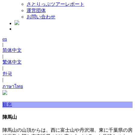
さとりっぷツアーレポート
運営団体
お問い合わせ
en
|
简体中文
|
繁体中文
|
한국
|
ภาษาไทย
観光
陣馬山
陣馬山の山頂からは、西に富士山や丹沢湖、東に千葉県の房